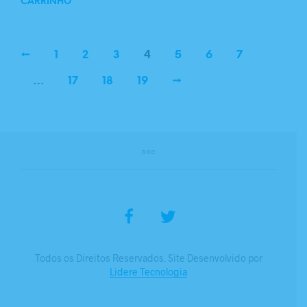
CARRINHO
←
1
2
3
4
5
6
7
…
17
18
19
→
Todos os Direitos Reservados. Site Desenvolvido por
Lidere Tecnologia