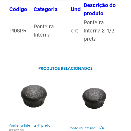
Descrição do
Código
Categoria
Und
produto
Ponteira
Ponteira
PI08PR
cnt
Interna 2 1/2
Interna
preta
PRODUTOS RELACIONADOS
Ponteira Interna 4″ preta
Ponteira Interna 1 1/4
R$
297,00