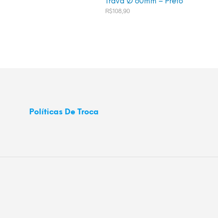
Trava Ø 60mm – Preto
R$
108,90
ADICIONAR AO CARRINHO
Políticas De Troca